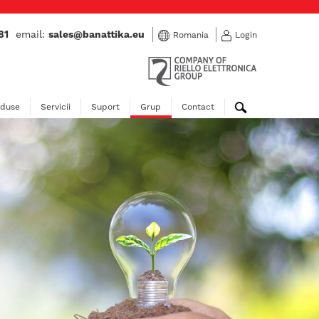
81
email:
sales@banattika.eu
Romania
Login
oduse
Servicii
Suport
Grup
Contact