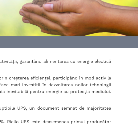
ctivității, garantând alimentarea cu energie electică
n creșterea eficienței, participând în mod activ la
ce mari investiții în dezvoltarea noilor tehnologii
oia inevitabilă pentru energie cu protecția mediului.
eruptibile UPS, un document semnat de majoritatea
00%. Riello UPS este deasemenea primul producător